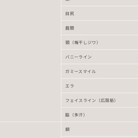
目尻
眉間
顎（梅干しジワ）
バニーライン
ガミースマイル
エラ
フェイスライン（広頚筋）
脇（多汗）
額