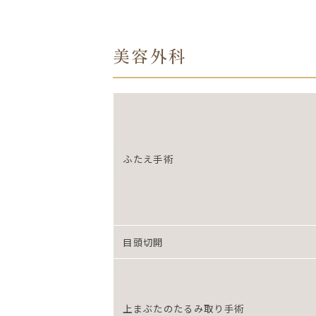
美容外科
ふたえ手術
目頭切開
上まぶたのたるみ取り手術