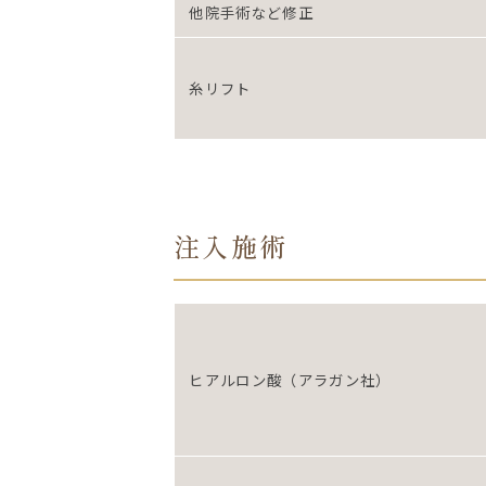
他院手術など修正
糸リフト
注入施術
ヒアルロン酸（アラガン社）