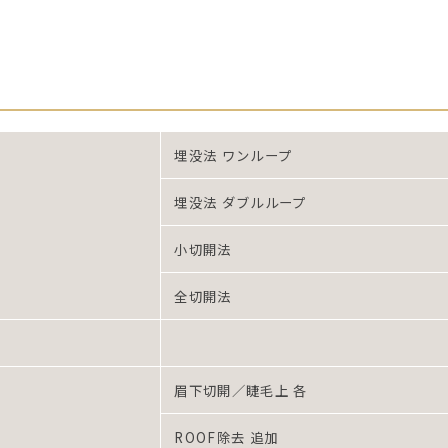
埋没法 ワンループ
埋没法 ダブルループ
小切開法
全切開法
眉下切開／睫毛上 各
ROOF除去 追加