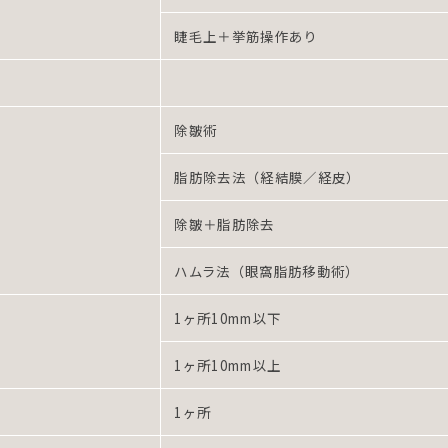
睫毛上＋挙筋操作あり
除皺術
脂肪除去法（経結膜／経皮）
除皺＋脂肪除去
ハムラ法（眼窩脂肪移動術）
1ヶ所10mm以下
1ヶ所10mm以上
1ヶ所