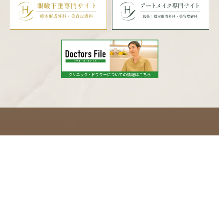
〒590-0028
大阪府堺市堺区三国ヶ丘御幸通59