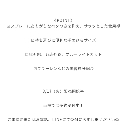
《POINT》
︎︎︎︎︎︎☑︎スプレーにありがちなベタつきを抑え、サラッとした使用感
︎︎︎︎︎︎☑︎持ち運びに便利な手のひらサイズ
︎︎︎︎︎︎☑︎紫外線、近赤外線、ブルーライトカット
︎︎︎︎︎︎☑︎フラーレンなどの美容成分配合
3/17（火）販売開始🌟
当院では予約受付中！
ご来院時またはお電話、LINEにて受付にお申し出ください😊