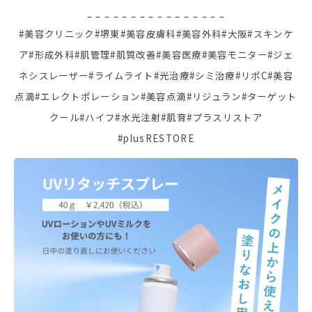
– – – – – – – – – – – – – – – –
#美容クリニック
#堺東
#美容皮膚科
#美容外科
#大阪
#スキンケ
ア
#形成外科
#肌管理
#肌質改善
#美容医療
#美容モニター
#ジェ
ネシスレーザー
#ライムライト
#光治療
#シミ治療
#リポC
#美容
点滴
#エレクトポレーション
#美容点滴
#リジュラン
#ターゲット
クール
#ハイフ
#水光注射
#肌育
#プラスリストア
#plusRESTORE