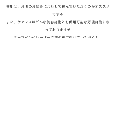
薬剤は、お肌のお悩みに合わせて選んでいただくのがオススメ
です🍀
また、ケアシスはどんな美容施術とも併用可能な万能施術にな
っております💗
ダーマペンやレーザー治療の後に受けていただくと、
施術の効果を促進させたり、ダウンタイムの短縮にも効果的✨
もちろん、単体で日頃のケアの＋αとして受けていただくこと
もおすすめです💗
肌の奥まで美容成分を浸透させることで、お肌の底上げをして
くれます🌟
８月はケアシス＋ピーリング施術のお得なキ
ャンペーンも行っております♪
ぜひお気軽にご予約お待ちしております💗