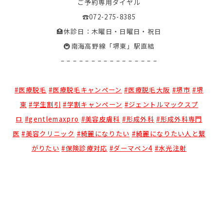
ご予約専用ダイヤル
☎︎072-275-8385
🏥休診日：木曜日・日曜日・祝日
🚇南海高野線「堺東」駅直結
– – – – – – – – – – – – – – – –
#医療脱毛
#医療脱毛キャンペーン
#医療脱毛大阪
#堺市
#堺
東
#学生割引
#学割キャンペーン
#ジェントルマックスプ
ロ
#gentlemaxpro
#美容皮膚科
#形成外科
#形成外科専門
医
#美容クリニック
#綺麗になりたい
#綺麗になりたい人と繋
がりたい
#保険診療対応
#ダーマペン4
#水光注射
院長BLOG 第三回 形成外科とは
ブログ
８月の美容キャンペーン💗✨