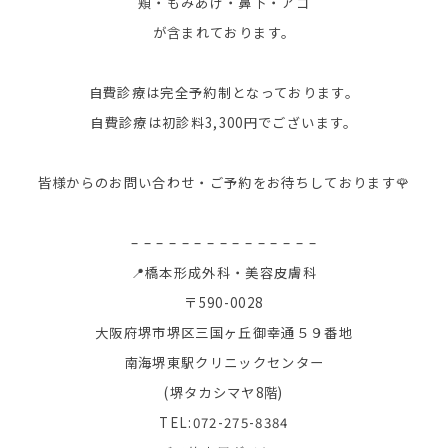
頬・もみあげ・鼻下・アゴ
が含まれております。
自費診療は完全予約制となっております。
自費診療は初診料3,300円でございます。
皆様からのお問い合わせ・ご予約をお待ちしております🌹
– – – – – – – – – – – – – – –
📍橋本形成外科・美容皮膚科
〒590-0028
大阪府堺市堺区三国ヶ丘御幸通５９番地
南海堺東駅クリニックセンター
(堺タカシマヤ8階)
TEL:072-275-8384