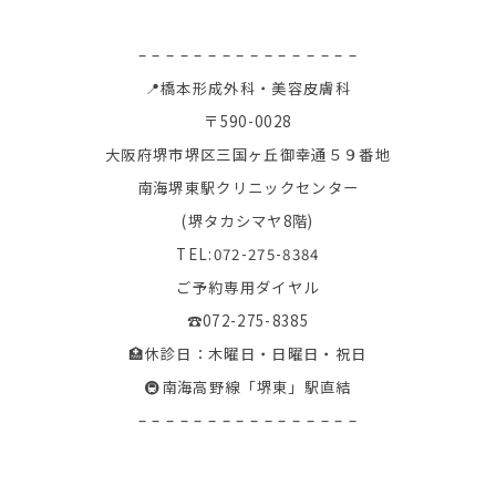
– – – – – – – – – – – – – – – –
📍橋本形成外科・美容皮膚科
〒590-0028
大阪府堺市堺区三国ヶ丘御幸通５９番地
南海堺東駅クリニックセンター
(堺タカシマヤ8階)
TEL:072-275-8384
ご予約専用ダイヤル
☎︎072-275-8385
🏥休診日：木曜日・日曜日・祝日
🚇南海高野線「堺東」駅直結
– – – – – – – – – – – – – – – –